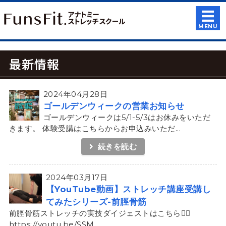
トレーナー・セ
MENU
ホーム
最新情報
講座紹介
受講案内
2024年04月28日
ゴールデンウィークの営業お知らせ
ゴールデンウィークは5/1-5/3はお休みをいただ
会社概要
きます。 体験受講はこちらからお申込みいただ...
お問い合わせ
続きを読む
2024年03月17日
【YouTube動画】ストレッチ講座受講し
てみたシリーズ-前脛骨筋
前脛骨筋ストレッチの実技ダイジェストはこちら💁‍♀️
https://youtu.be/SSM...